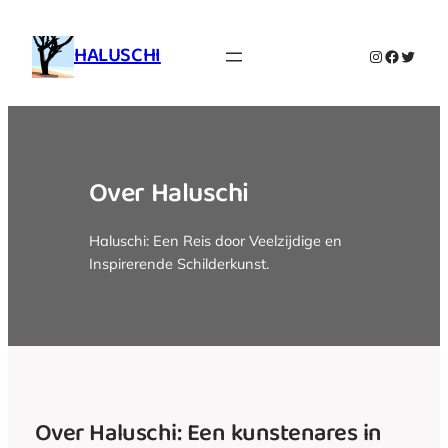
Ga
naar
HALUSCHI
Instagram
Faceboo
Twitte
de
inhoud
Over Haluschi
Haluschi: Een Reis door Veelzijdige en
Inspirerende Schilderkunst.
Over Haluschi: Een kunstenares in